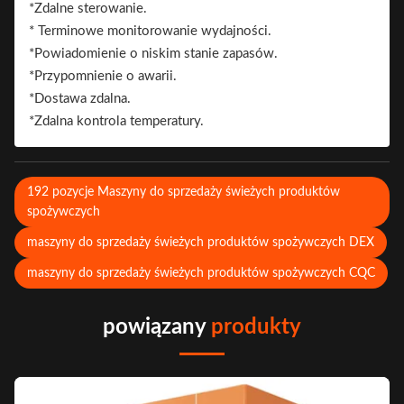
*Zdalne sterowanie.
* Terminowe monitorowanie wydajności.
*Powiadomienie o niskim stanie zapasów.
*Przypomnienie o awarii.
*Dostawa zdalna.
*Zdalna kontrola temperatury.
192 pozycje Maszyny do sprzedaży świeżych produktów
spożywczych
maszyny do sprzedaży świeżych produktów spożywczych DEX
maszyny do sprzedaży świeżych produktów spożywczych CQC
powiązany
produkty