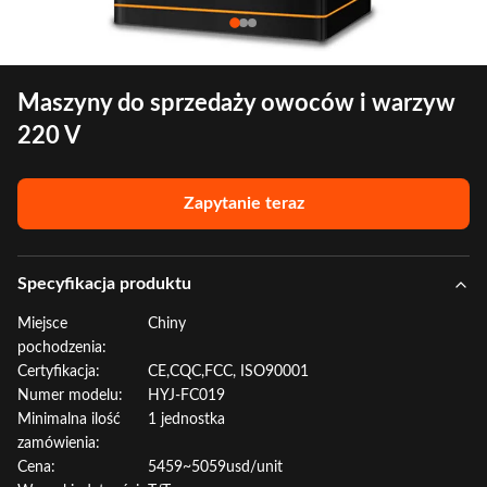
Maszyny do sprzedaży owoców i warzyw
220 V
Zapytanie teraz
Specyfikacja produktu
Miejsce
Chiny
pochodzenia:
Certyfikacja:
CE,CQC,FCC, ISO90001
Numer modelu:
HYJ-FC019
Minimalna ilość
1 jednostka
zamówienia:
Cena:
5459~5059usd/unit