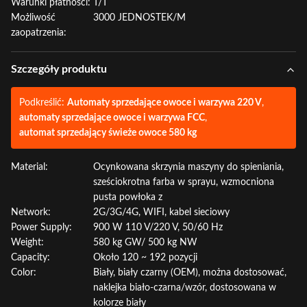
Warunki płatności:
T/T
Możliwość
3000 JEDNOSTEK/M
zaopatrzenia:
Szczegóły produktu
Podkreślić:
Automaty sprzedające owoce i warzywa 220 V
,
automaty sprzedające owoce i warzywa FCC
,
automat sprzedający świeże owoce 580 kg
Material:
Ocynkowana skrzynia maszyny do spieniania,
sześciokrotna farba w sprayu, wzmocniona
pusta powłoka z
Network:
2G/3G/4G, WIFI, kabel sieciowy
Power Supply:
900 W 110 V/220 V, 50/60 Hz
Weight:
580 kg GW/ 500 kg NW
Capacity:
Około 120 ~ 192 pozycji
Color:
Biały, biały czarny (OEM), można dostosować,
naklejka biało-czarna/wzór, dostosowana w
kolorze biały