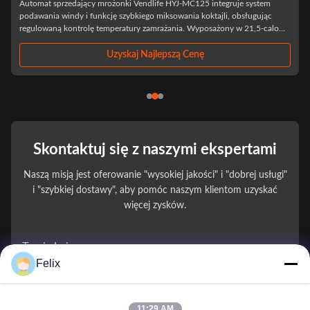
Specification: Multiple Payment System: Online Payment System And
Card Payment System, Nfc Payment. Software System Customize: Mdb,
y
Dex. Flexible Shelf: Spacing, Height, Quantity. Language. Color: White,
White Black (OEM), Can Be Customized, White/Black/Pattern Sticker.
Sticker. 2 Sides Can Add The ...
Uzyskaj Najlepszą Cenę
Skontaktuj się z naszymi ekspertami
Naszą misją jest oferowanie "wysokiej jakości" i "dobrej usługi"
i "szybkiej dostawy", aby pomóc naszym klientom uzyskać
więcej zysków.
Twoje Imię
Felix
Numer telefonu
11:29 AM