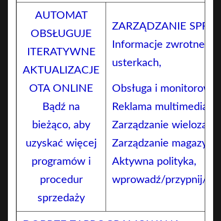
AUTOMAT
ZARZĄDZANIE SPRZĘ
OBSŁUGUJE
Informacje zwrotne o
ITERATYWNE
usterkach,
AKTUALIZACJE
OTA ONLINE
Obsługa i monitorowan
Bądź na
Reklama multimedialna
bieżąco, aby
Zarządzanie wielozada
uzyskać więcej
Zarządzanie magazyne
programów i
Aktywna polityka,
procedur
wprowadź/przypnij/In
sprzedaży