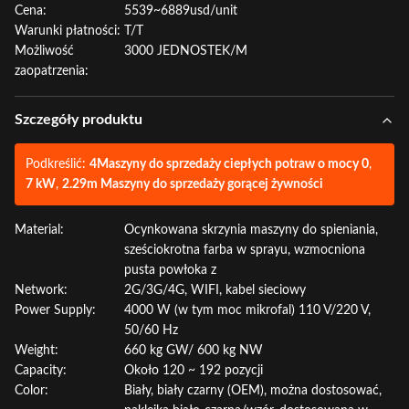
Cena:
5539~6889usd/unit
Warunki płatności:
T/T
Możliwość
3000 JEDNOSTEK/M
zaopatrzenia:
Szczegóły produktu
Podkreślić:
4Maszyny do sprzedaży ciepłych potraw o mocy 0
,
7 kW
,
2.29m Maszyny do sprzedaży gorącej żywności
Material:
Ocynkowana skrzynia maszyny do spieniania,
sześciokrotna farba w sprayu, wzmocniona
pusta powłoka z
Network:
2G/3G/4G, WIFI, kabel sieciowy
Power Supply:
4000 W (w tym moc mikrofal) 110 V/220 V,
50/60 Hz
Weight:
660 kg GW/ 600 kg NW
Capacity:
Około 120 ~ 192 pozycji
Color:
Biały, biały czarny (OEM), można dostosować,