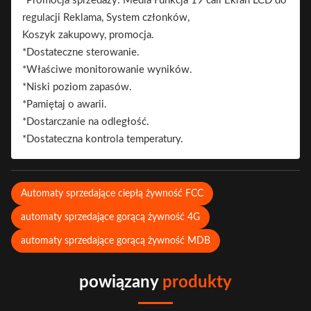
*Promocja sprzedaży: Media Funkcja 19 cali Ekran LCD do
brandowania
regulacji Reklama, System członków,
- Znak.
Koszyk zakupowy, promocja.
*Dostateczne sterowanie.
*Właściwe monitorowanie wyników.
*Niski poziom zapasów.
*Pamiętaj o awarii.
*Dostarczanie na odległość.
*Dostateczna kontrola temperatury.
Automaty sprzedające ciepłą żywność FCC
automaty sprzedające gorącą żywność 4G
automaty sprzedające gorącą żywność MDB
powiązany
produkty