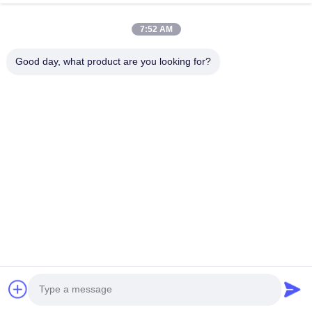
Numer telefonu
7:52 AM
Nazwa firmy
Good day, what product are you looking for?
E-mail
*
Wiadomość
*
Przekazać
© 2026 Guangdong Sindron Intelligent Technology Co., Ltd. All Rights
Reserved.