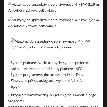
System płatności wielokrotnych: system płatności
online i system płatności kartą, płatności NFC.
System programowy dostosowany: Mdb, Dex.
Elastyczna półka: odległość, wysokość, ilość.
Język.
Kolor: Biały, Biały, Czarny (OEM), Można go
/Skrzynka z kratowniczką /włącza się do samodzielnego
dostosować, Biały/Czarny/Kleśnik wzoru.
transportu.
Naklejka. 2 strony mogą dodać naklejkę do