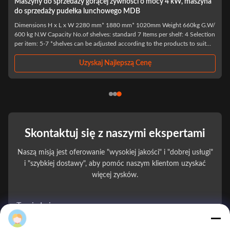
Maszyny do sprzedaży gorącej żywności o mocy 4 kW, maszyna
do sprzedaży pudełka lunchowego MDB
Dimensions H x L x W 2280 mm* 1880 mm* 1020mm Weight 660kg G.W/
600 kg N.W Capacity No.of shelves: standard 7 Items per shelf: 4 Selection
per item: 5-7 *shelves can be adjusted according to the products to suit
the products sold: spacing, height, quantity Max capacity About 120~192
items Power ...
Uzyskaj Najlepszą Cenę
Skontaktuj się z naszymi ekspertami
Naszą misją jest oferowanie "wysokiej jakości" i "dobrej usługi"
i "szybkiej dostawy", aby pomóc naszym klientom uzyskać
więcej zysków.
Twoje Imię